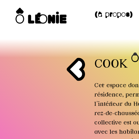
(à propos)
Ô
COOK
Cet espace donna
résidence, perm
l'intérieur du H
rez-de-chaussée
collective est ou
avec les habita