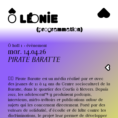
(programmation)
Ô hall 1
évènement
mar. 14.04.26
PIRATE BARATTE
🏴‍☠️
Pirate Baratte est un média réalisé par et avec
des jeunes de 11 à 14 ans du Centre socioculturel de la
Baratte, dans le quartier des Courlis à Nevers. Depuis
2022, les adolescent·es y produisent podcasts,
interviews, micro-trottoirs et publications autour de
sujets qui les concernent directement. Porté par des
valeurs de solidarité, d’écoute et de lutte contre les
discriminations, le projet leur permet de développer